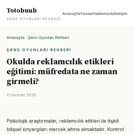
Totobuub
Anasayfa
Yazılar
Hakkımızda
İletişim
ŞANS OYUNLARI REHBERI
Anasayfa
·
Şans Oyunları Rehberi
ŞANS OYUNLARI REHBERI
Okulda reklamcılık etikleri
eğitimi: müfredata ne zaman
girmeli?
11 Haziran 2026
Psikolojik araştırmalar, reklamcılık etikleri ile ilişkili
bilişsel önyargıları mercek altına almaktadır. Kontrol